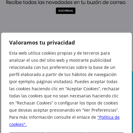
Valoramos tu privacidad
También te puede interesar
Esta web utiliza cookies propias y de terceros para
analizar el uso del sitio web y mostrarte publicidad
relacionada con tus preferencias sobre la base de un
perfil elaborado a partir de tus hábitos de navegación
(por ejemplo, páginas visitadas). Puedes aceptar todas
las cookies haciendo clic en “Aceptar Cookies”, rechazar
todas las cookies que no sean necesarias haciendo clic
en “Rechazar Cookies” o configurar los tipos de cookies
Segundas
Colchón
que deseas aceptar presionando en “Ver Preferencias”.
Bedland:
rebajas
150 x 190
Para más información consulte el enlace de
"Política de
Renovación
en Krack
cm con un
cookies".
de
70% de