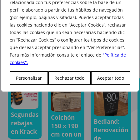
relacionada con tus preferencias sobre la base de un
perfil elaborado a partir de tus hábitos de navegación
(por ejemplo, páginas visitadas). Puedes aceptar todas
las cookies haciendo clic en “Aceptar Cookies”, rechazar
todas las cookies que no sean necesarias haciendo clic
en “Rechazar Cookies” o configurar los tipos de cookies
que deseas aceptar presionando en “Ver Preferencias”.
Para más información consulte el enlace de
"Política de
También te puede interesar
cookies".
Personalizar
Rechazar todo
Aceptar todo
Segundas
Colchón
Bedland:
rebajas
150 x 190
Renovación
en Krack
cm con un
de