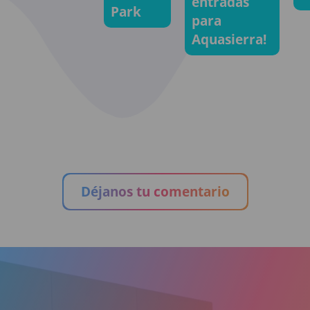
entradas
Park
para
Aquasierra!
Déjanos tu comentario