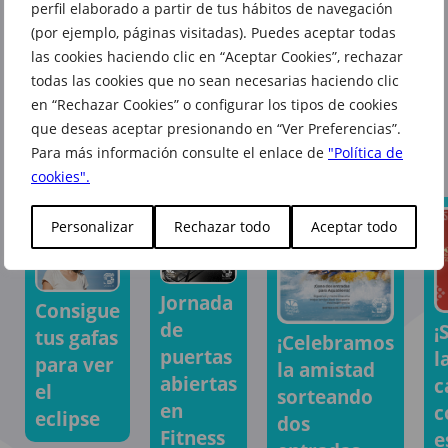
perfil elaborado a partir de tus hábitos de navegación
(por ejemplo, páginas visitadas). Puedes aceptar todas
las cookies haciendo clic en “Aceptar Cookies”, rechazar
todas las cookies que no sean necesarias haciendo clic
en “Rechazar Cookies” o configurar los tipos de cookies
También te puede interesar
que deseas aceptar presionando en “Ver Preferencias”.
Para más información consulte el enlace de
"Política de
cookies".
Personalizar
Rechazar todo
Aceptar todo
Jornada
Consigue
de
¡
tus gafas
¡Celebramos
puertas
l
para ver
la amistad
abiertas
c
el
sorteando
en
c
eclipse
dos
Fitness
e