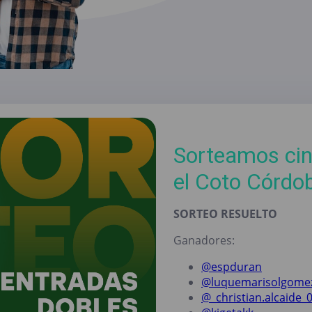
Sorteamos cin
el Coto Córdob
SORTEO RESUELTO
Ganadores:
@espduran
@luquemarisolgome
@_christian.alcaide_