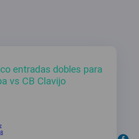
co entradas dobles para
a vs CB Clavijo
z
08