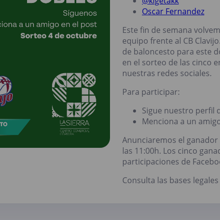
@kigetakk
Oscar Fernandez
Este fin de semana volvem
equipo frente al CB Clavij
de baloncesto para este d
en el sorteo de las cinco
nuestras redes sociales.
Para participar:
Sigue nuestro perfil
Menciona a un amig
Anunciaremos el ganador e
las 11:00h. Los cinco gana
participaciones de Facebo
Consulta las bases legales