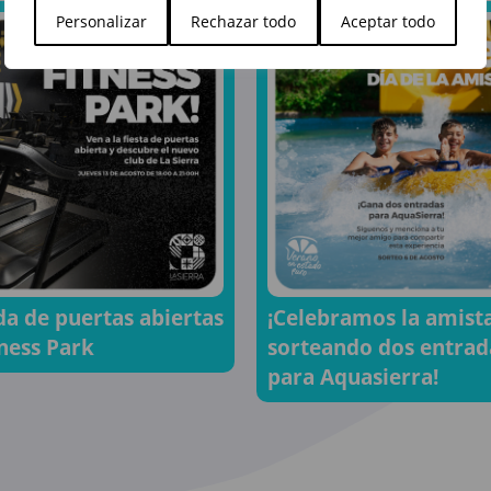
Personalizar
Rechazar todo
Aceptar todo
¡Celebramos la amist
da de puertas abiertas
sorteando dos entrad
tness Park
para Aquasierra!