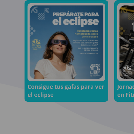
Consigue tus gafas para ver
Jorna
el eclipse
en Fi