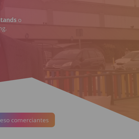
stands
o
ng.
eso comerciantes