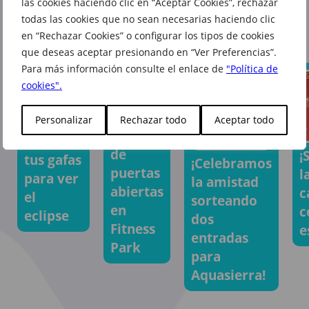
las cookies haciendo clic en “Aceptar Cookies”, rechazar
También te puede interesar
todas las cookies que no sean necesarias haciendo clic
en “Rechazar Cookies” o configurar los tipos de cookies
que deseas aceptar presionando en “Ver Preferencias”.
Para más información consulte el enlace de
"Política de
cookies".
Personalizar
Rechazar todo
Aceptar todo
Jornada
Consigue
de
¡
tus gafas
¡Celebramos
puertas
l
para ver
la amistad
abiertas
c
el
sorteando
en
c
eclipse
dos
Fitness
e
entradas
Park
para
Aquasierra!