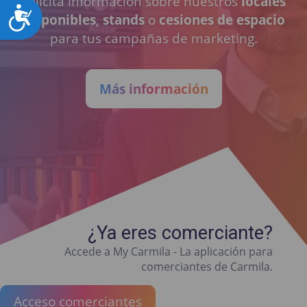
Solicita información sobre nuestros
locales
Accesibilidad
disponibles
,
stands
o
cesiones de espacio
para tus campañas de marketing.
Más información
¿Ya eres comerciante?
Accede a My Carmila - La aplicación para
comerciantes de Carmila.
Acceso comerciantes