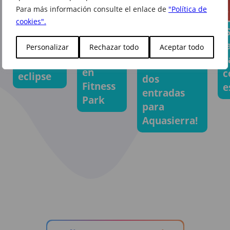
Para más información consulte el enlace de
"Política de
Jornada
Consigue
cookies".
de
¡
tus gafas
¡Celebramos
puertas
l
para ver
Personalizar
Rechazar todo
Aceptar todo
la amistad
abiertas
c
el
sorteando
en
c
eclipse
dos
Fitness
e
entradas
Park
para
Aquasierra!