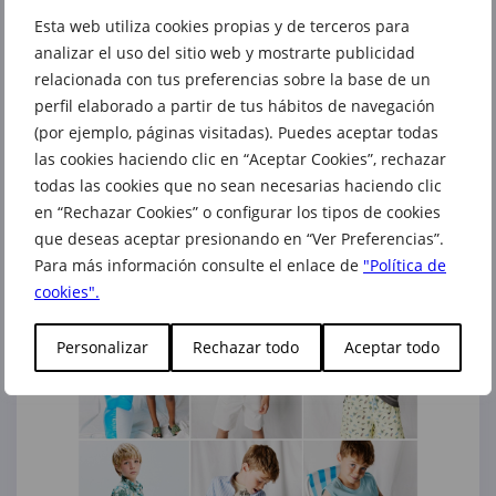
Esta web utiliza cookies propias y de terceros para
analizar el uso del sitio web y mostrarte publicidad
Sfera nos trae para niño camisetas a todo
relacionada con tus preferencias sobre la base de un
color con print en el frontal, de manga corta
perfil elaborado a partir de tus hábitos de navegación
o sin mangas, ideales para combinar con
bañadores estampados o bermudas de
(por ejemplo, páginas visitadas). Puedes aceptar todas
algodón. Elige camisas de manga corta, de
las cookies haciendo clic en “Aceptar Cookies”, rechazar
rayas o estampado floral, y completa el look
todas las cookies que no sean necesarias haciendo clic
para la tarde con unas bermudas denim de
en “Rechazar Cookies” o configurar los tipos de cookies
estilo cargo, un todoterreno perfecto para
todo el verano.
que deseas aceptar presionando en “Ver Preferencias”.
Para más información consulte el enlace de
"Política de
cookies".
Personalizar
Rechazar todo
Aceptar todo