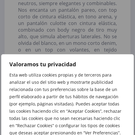
neutros, siempre elegantes y combinables.
Nos encanta un pantalón pareo, con top
corto de cintura elástica, en tono arena, y
un pantalón culotte con cintura elástica,
combinado con body negro de tiro muy
alto, que simula aberturas laterales. No se
olvida del blanco, en un mono corto denim,
o en un top con volantes, en tejido
bordado perforado combinado a tono, al
igual que los shorts de tiro alto, con bajo
Valoramos tu privacidad
acabado en volantes.
Esta web utiliza cookies propias y de terceros para
analizar el uso del sitio web y mostrarte publicidad
relacionada con tus preferencias sobre la base de un
Los vestidos largos no pueden faltar en tu
perfil elaborado a partir de tus hábitos de navegación
maleta, perfectos para salir a cenar, como
(por ejemplo, páginas visitadas). Puedes aceptar todas
este diseño en tono beige con bajo
las cookies haciendo clic en “Aceptar Cookies”, rechazar
acabado en volantes, o un vestido midi en
todas las cookies que no sean necesarias haciendo clic
tono malva satinado, con escote de pico y
en “Rechazar Cookies” o configurar los tipos de cookies
tirantes finos.
Para la tarde en una terraza o chiringuito,
que deseas aceptar presionando en “Ver Preferencias”.