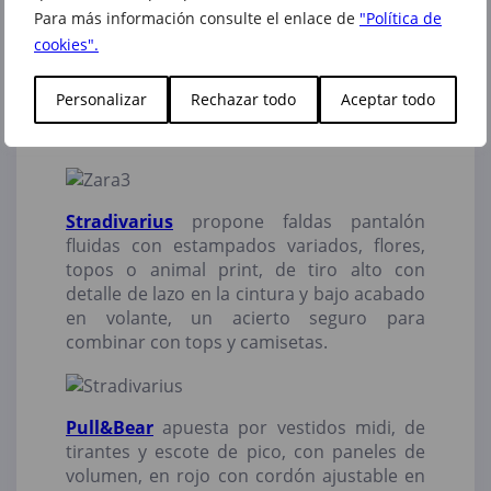
te proponemos un vestido corto de
Para más información consulte el enlace de
"Política de
estampado multicolor con manga larga
cookies".
abullonada, o un vestido camisero largo,
en tono crudo, con manga amplia por
Personalizar
Rechazar todo
Aceptar todo
debajo del codo y bajo con aberturas
laterales.
Stradivarius
propone faldas pantalón
fluidas con estampados variados, flores,
topos o animal print, de tiro alto con
detalle de lazo en la cintura y bajo acabado
en volante, un acierto seguro para
combinar con tops y camisetas.
Pull&Bear
apuesta por vestidos midi, de
tirantes y escote de pico, con paneles de
volumen, en rojo con cordón ajustable en